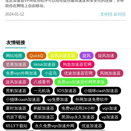
这款加速器VPM应用程序可以给你提供最高速度和安全性的连接，并帮
助你在网络上自由移动。
2024-01-12
支持
[0]
反对
[0]
友情链接
网站地图
QuickQ
旋风加速度器
旋风
旋风加速
坚果加速器
tiktok加速器
狗急加速器官网
免费vqn外网加速
小蓝鸟
优途加速器官网
风驰加速器
旋风加速器
八戒看书
免费vps加速器外网苹果版
黑豹加速器
一元机场
IOS加速器
小猫咪ciash加速器
小猫咪ciash加速器
vp免费加速
外网加速免费软件
夏时加速器
蚂蚁加速器
免费vp试用24小时
vqn加速
书游下载站
黑洞加速噐
黑洞vp永久加速器
vp加速器
6513下载站
永久免费vqn加速外网
优途加速器