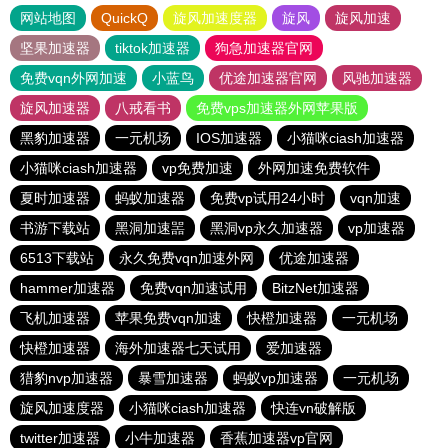
网站地图
QuickQ
旋风加速度器
旋风
旋风加速
坚果加速器
tiktok加速器
狗急加速器官网
免费vqn外网加速
小蓝鸟
优途加速器官网
风驰加速器
旋风加速器
八戒看书
免费vps加速器外网苹果版
黑豹加速器
一元机场
IOS加速器
小猫咪ciash加速器
小猫咪ciash加速器
vp免费加速
外网加速免费软件
夏时加速器
蚂蚁加速器
免费vp试用24小时
vqn加速
书游下载站
黑洞加速噐
黑洞vp永久加速器
vp加速器
6513下载站
永久免费vqn加速外网
优途加速器
hammer加速器
免费vqn加速试用
BitzNet加速器
飞机加速器
苹果免费vqn加速
快橙加速器
一元机场
快橙加速器
海外加速器七天试用
爱加速器
猎豹nvp加速器
暴雪加速器
蚂蚁vp加速器
一元机场
旋风加速度器
小猫咪ciash加速器
快连vn破解版
twitter加速器
小牛加速器
香蕉加速器vp官网