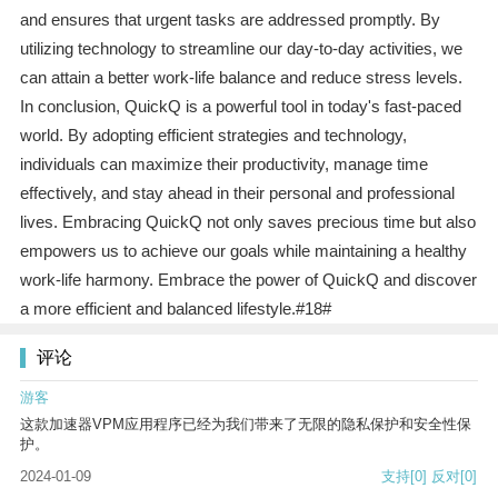
and ensures that urgent tasks are addressed promptly. By
utilizing technology to streamline our day-to-day activities, we
can attain a better work-life balance and reduce stress levels.
In conclusion, QuickQ is a powerful tool in today's fast-paced
world. By adopting efficient strategies and technology,
individuals can maximize their productivity, manage time
effectively, and stay ahead in their personal and professional
lives. Embracing QuickQ not only saves precious time but also
empowers us to achieve our goals while maintaining a healthy
work-life harmony. Embrace the power of QuickQ and discover
a more efficient and balanced lifestyle.#18#
评论
游客
这款加速器VPM应用程序已经为我们带来了无限的隐私保护和安全性保
护。
2024-01-09
支持
[0]
反对
[0]