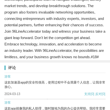
market trends, and develop breakthrough solutions. The
program also fosters invaluable networking opportunities,
connecting entrepreneurs with industry experts, investors, and
potential partners, further enhancing their chances of success.
Join 96LineAccelerator today and witness your business take a
giant leap forward. Don't let the competition get ahead.
Embrace technology, innovation, and acceleration to become
an industry leader. With 96LineAccelerator, the possibilities are
limitless, and your business growth knows no bounds.#18#
评论
游客
这款加速器app的安全性很高，使用过程中不会泄露个人信息，让我非常
放心。
2024-03-13
支持
[0]
反对
[0]
游客
这款app就像我的私人助理，随时随地为我的办公提供帮助。我经常需要