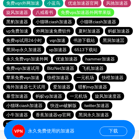
免费vqn外网加速
小蓝鸟
优途加速器官网
风驰加速器
旋风加速器
八戒看书
免费vps加速器外网苹果版
黑豹加速器
小猫咪ciash加速器
小猫咪ciash加速器
vp免费加速
外网加速免费软件
夏时加速器
蚂蚁加速器
免费vp试用24小时
vqn加速
书游下载站
黑洞加速噐
黑洞vp永久加速器
vp加速器
6513下载站
永久免费vqn加速外网
优途加速器
hammer加速器
免费vqn加速试用
BitzNet加速器
飞机加速器
苹果免费vqn加速
快橙加速器
一元机场
快橙加速器
海外加速器七天试用
爱加速器
猎豹nvp加速器
暴雪加速器
蚂蚁vp加速器
一元机场
旋风加速度器
小猫咪ciash加速器
快连vn破解版
twitter加速器
小牛加速器
香蕉加速器vp官网
黑洞永久加速器
快鸭加速器
永久免费使用的加速器
下载