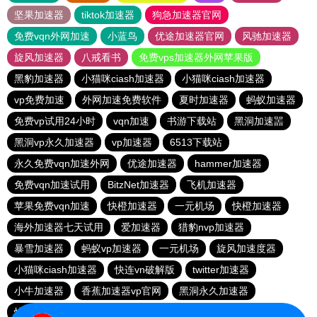
坚果加速器
tiktok加速器
狗急加速器官网
免费vqn外网加速
小蓝鸟
优途加速器官网
风驰加速器
旋风加速器
八戒看书
免费vps加速器外网苹果版
黑豹加速器
小猫咪ciash加速器
小猫咪ciash加速器
vp免费加速
外网加速免费软件
夏时加速器
蚂蚁加速器
免费vp试用24小时
vqn加速
书游下载站
黑洞加速噐
黑洞vp永久加速器
vp加速器
6513下载站
永久免费vqn加速外网
优途加速器
hammer加速器
免费vqn加速试用
BitzNet加速器
飞机加速器
苹果免费vqn加速
快橙加速器
一元机场
快橙加速器
海外加速器七天试用
爱加速器
猎豹nvp加速器
暴雪加速器
蚂蚁vp加速器
一元机场
旋风加速度器
小猫咪ciash加速器
快连vn破解版
twitter加速器
小牛加速器
香蕉加速器vp官网
黑洞永久加速器
快鸭加速器