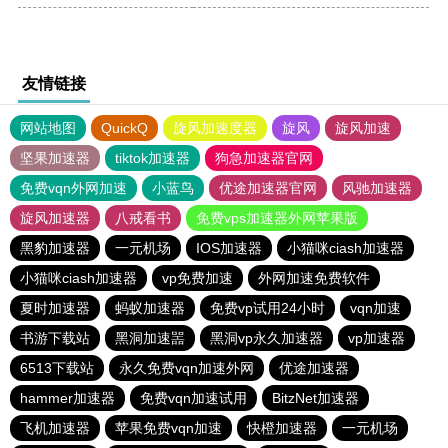
友情链接
网站地图
QuickQ
旋风加速度器
旋风
旋风加速
坚果加速器
tiktok加速器
狗急加速器官网
免费vqn外网加速
小蓝鸟
优途加速器官网
风驰加速器
旋风加速器
八戒看书
免费vps加速器外网苹果版
黑豹加速器
一元机场
IOS加速器
小猫咪ciash加速器
小猫咪ciash加速器
vp免费加速
外网加速免费软件
夏时加速器
蚂蚁加速器
免费vp试用24小时
vqn加速
书游下载站
黑洞加速噐
黑洞vp永久加速器
vp加速器
6513下载站
永久免费vqn加速外网
优途加速器
hammer加速器
免费vqn加速试用
BitzNet加速器
飞机加速器
苹果免费vqn加速
快橙加速器
一元机场