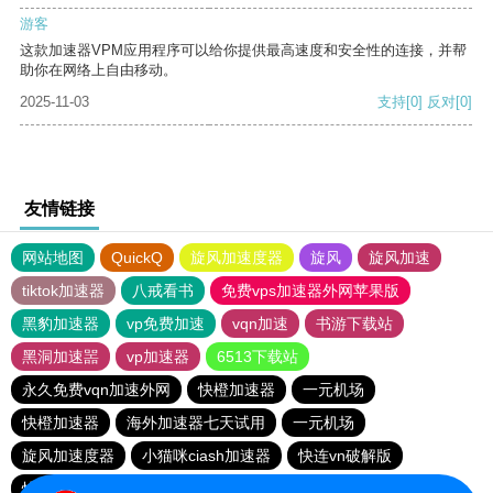
游客
这款加速器VPM应用程序可以给你提供最高速度和安全性的连接，并帮
助你在网络上自由移动。
2025-11-03
支持
[0]
反对
[0]
友情链接
网站地图
QuickQ
旋风加速度器
旋风
旋风加速
tiktok加速器
八戒看书
免费vps加速器外网苹果版
黑豹加速器
vp免费加速
vqn加速
书游下载站
黑洞加速噐
vp加速器
6513下载站
永久免费vqn加速外网
快橙加速器
一元机场
快橙加速器
海外加速器七天试用
一元机场
旋风加速度器
小猫咪ciash加速器
快连vn破解版
快鸭加速器