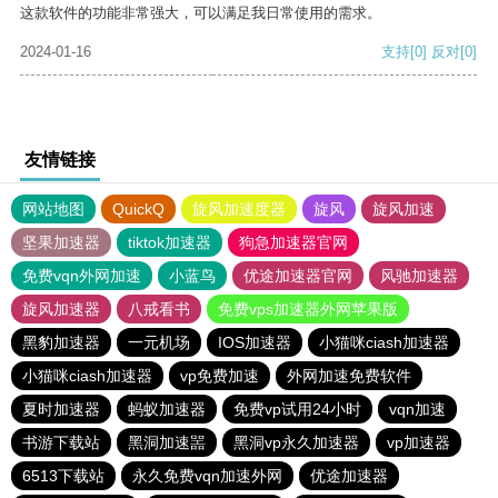
这款软件的功能非常强大，可以满足我日常使用的需求。
2024-01-16
支持
[0]
反对
[0]
友情链接
网站地图
QuickQ
旋风加速度器
旋风
旋风加速
坚果加速器
tiktok加速器
狗急加速器官网
免费vqn外网加速
小蓝鸟
优途加速器官网
风驰加速器
旋风加速器
八戒看书
免费vps加速器外网苹果版
黑豹加速器
一元机场
IOS加速器
小猫咪ciash加速器
小猫咪ciash加速器
vp免费加速
外网加速免费软件
夏时加速器
蚂蚁加速器
免费vp试用24小时
vqn加速
书游下载站
黑洞加速噐
黑洞vp永久加速器
vp加速器
6513下载站
永久免费vqn加速外网
优途加速器