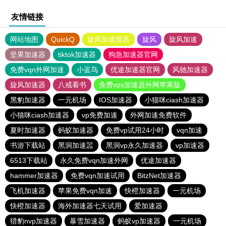
友情链接
网站地图
QuickQ
旋风加速度器
旋风
旋风加速
坚果加速器
tiktok加速器
狗急加速器官网
免费vqn外网加速
小蓝鸟
优途加速器官网
风驰加速器
旋风加速器
八戒看书
免费vps加速器外网苹果版
黑豹加速器
一元机场
IOS加速器
小猫咪ciash加速器
小猫咪ciash加速器
vp免费加速
外网加速免费软件
夏时加速器
蚂蚁加速器
免费vp试用24小时
vqn加速
书游下载站
黑洞加速噐
黑洞vp永久加速器
vp加速器
6513下载站
永久免费vqn加速外网
优途加速器
hammer加速器
免费vqn加速试用
BitzNet加速器
飞机加速器
苹果免费vqn加速
快橙加速器
一元机场
快橙加速器
海外加速器七天试用
爱加速器
猎豹nvp加速器
暴雪加速器
蚂蚁vp加速器
一元机场