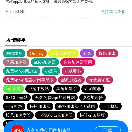
这款app就像我的私人导师，带领我探索知识的奥秘。
2025-03-29
支持
[0]
反对
[0]
友情链接
网站地图
QuickQ
旋风加速度器
旋风
旋风加速
坚果加速器
tiktok加速器
狗急加速器官网
免费vqn外网加速
小蓝鸟
八戒看书
免费vps加速器外网苹果版
黑豹加速器
vp免费加速
vqn加速
书游下载站
黑洞加速噐
vp加速器
6513下载站
永久免费vqn加速外网
快橙加速器
一元机场
快橙加速器
海外加速器七天试用
一元机场
旋风加速度器
小猫咪ciash加速器
快连vn破解版
快鸭加速器
永久免费使用的加速器
下载