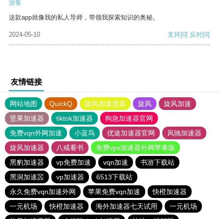
游客
这款app就像我的私人导师，带领我探索知识的奥秘。
2024-05-10
支持
[0]
反对
[0]
友情链接
网站地图
QuickQ
旋风加速度器
旋风
旋风加速
坚果加速器
tiktok加速器
狗急加速器官网
免费vqn外网加速
小蓝鸟
优途加速器官网
风驰加速器
旋风加速器
八戒看书
免费vps加速器外网苹果版
黑豹加速器
vp免费加速
vqn加速
书游下载站
黑洞加速噐
vp加速器
6513下载站
永久免费vqn加速外网
苹果免费vqn加速
快橙加速器
一元机场
快橙加速器
海外加速器七天试用
一元机场